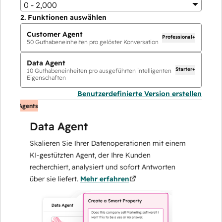
0 - 2,000
2.
Funktionen auswählen
Customer Agent
Professional+
50
Guthabeneinheiten pro gelöster Konversation
Data Agent
Starter+
10
Guthabeneinheiten pro ausgeführten intelligenten
Eigenschaften
Benutzerdefinierte Version erstellen
I-Agents
KI-Agen
Data Agent
Skalieren Sie Ihrer Datenoperationen mit einem
L
KI-gestützten Agent, der Ihre Kunden
–
recherchiert, analysiert und sofort Antworten
a
über sie liefert.
Mehr erfahren