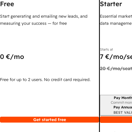
Free
Starter
Start generating and emailing new leads, and
Essential marketi
measuring your success — for free
data managemen
Starts at
0 €
/mo
7 €
/mo/s
20 €
/mo/seat
Free for up to 2 users. No credit card required.
Pay Month
Billing period
Commit mon
Pay Annua
BEST VAL
Get started free