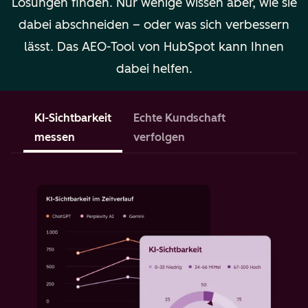
Lösungen finden. Nur wenige wissen aber, wie sie
dabei abschneiden – oder was sich verbessern
lässt. Das AEO-Tool von HubSpot kann Ihnen
dabei helfen.
KI-Sichtbarkeit
Echte Kundschaft
E
messen
verfolgen
M