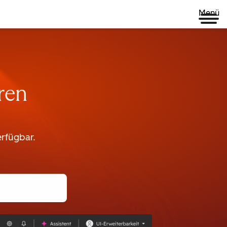
Menü
ren
rfügbar.