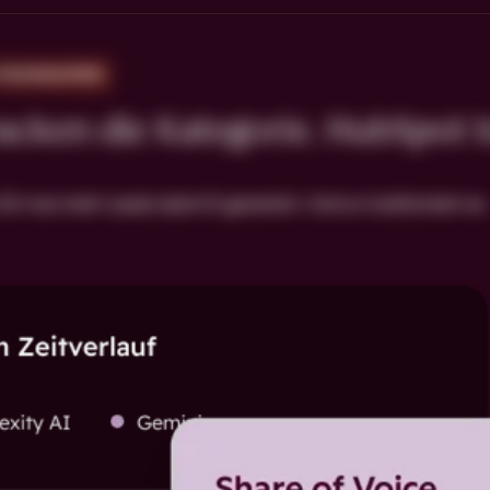
 MASSNAHMEN
cken die Kategorie. HubSpot t
0-mal mehr Leads dank KI generiert. Und so funktioniert es.