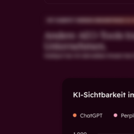
MIT HUBSPOT WERDEN ERKENNTNISSE ZU
Andere AEO-Tools tra
Unternehmen.
HubSpot hat mit demselben Ansatz fast 2