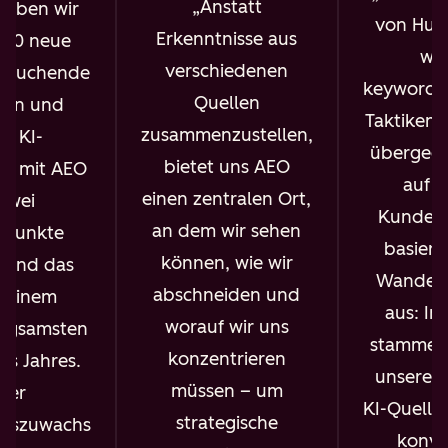
Anstatt
aben wir
von Hub
Erkenntnisse aus
000 neue
wir
verschiedenen
esuchende
keywordg
Quellen
en und
Taktiken 
zusammenzustellen,
e KI-
übergega
bietet uns AEO
it mit AEO
auf 
einen zentralen Ort,
zwei
Kunden
an dem wir sehen
tpunkte
basiere
können, wie wir
 und das
Wandel z
abschneiden und
n einem
aus: In
worauf wir uns
angsamsten
stammen 
konzentrieren
s Jahres.
unserer 
müssen – um
ser
KI-Quelle
strategische
itszuwachs
konve