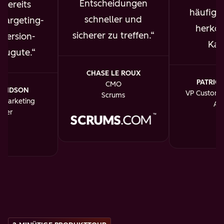
Entscheidungen
bereits
häufiger
schneller und
targeting-
herkö
sicherer zu treffen.
version-
Kan
 zugute.
CHASE LE ROUX
PATRICK
CMO
AVIDSON
VP Custome
Scrums
f Marketing
An
dler