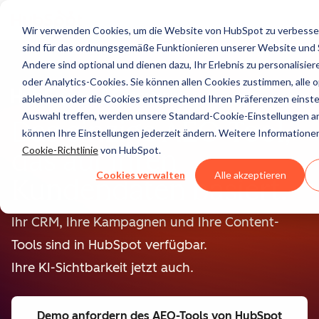
Wir verwenden Cookies, um die Website von HubSpot zu verbesser
sind für das ordnungsgemäße Funktionieren unserer Website und Se
Andere sind optional und dienen dazu, Ihr Erlebnis zu personalisier
oder Analytics-Cookies. Sie können allen Cookies zustimmen, alle 
Beta-Version
ablehnen oder die Cookies entsprechend Ihren Präferenzen einste
Auswahl treffen, werden unsere Standard-Cookie-Einstellungen a
Das einzige AEO-Tool,
können Ihre Einstellungen jederzeit ändern. Weitere Informationen 
das auf Ihren
Cookie-Richtlinie
von HubSpot.
Cookies verwalten
Alle akzeptieren
Kundendaten basiert.
Ihr CRM, Ihre Kampagnen und Ihre Content-
Tools sind in HubSpot verfügbar.
Ihre KI-Sichtbarkeit jetzt auch.
Demo anfordern
des AEO-Tools von HubSpot