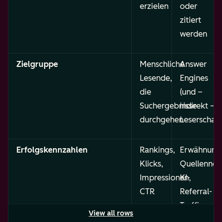
erzielen
oder
zitiert
werden
Zielgruppe
Menschliche
Answer
Lesende,
Engines
die
(und –
Suchergebnisse
indirekt –
durchgehen
Leserschaft
Erfolgskennzahlen
Rankings,
Erwähnung
Klicks,
Quellennen
Impressionen,
KI-
CTR
Referral-
Traffic,
View all rows
Share