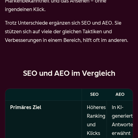
Markenbekanntheit und das Ansehen – ohne
irgendeinen Klick.
Trotz Unterschiede ergänzen sich SEO und AEO. Sie
stützen sich auf viele der gleichen Taktiken und
Verbesserungen in einem Bereich, hilft oft im anderen.
SEO und AEO im Vergleich
SEO
AEO
Primäres Ziel
Höheres
In KI-
Ranking
generierte
und
Antworten
Klicks
erwähnt