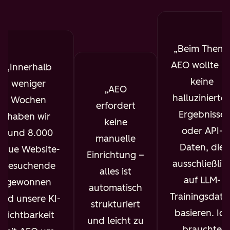
Beim Them
AEO wollte ic
Innerhalb
keine
weniger
AEO
halluzinierte
Wochen
erfordert
Ergebnisse
haben wir
keine
oder API-
rund 8.000
manuelle
Daten, die
neue Website-
Einrichtung –
ausschließlic
Besuchende
alles ist
auf LLM-
gewonnen
automatisch
Trainingsdate
und unsere KI-
strukturiert
basieren. Ich
Sichtbarkeit
und leicht zu
brauchte