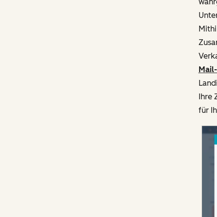
wahr
Unte
Mithi
Zusa
Verka
Mail
Landi
Ihre 
für I