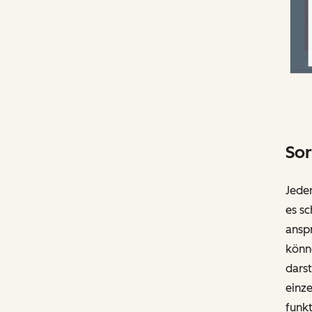
Sor
Jede
es sc
anspr
könne
darst
einz
funkt