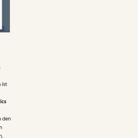
e
ist
ics
n den
n
n.