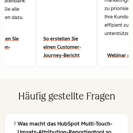
Marketingstr
sdatenbank
zu priorisier
n Sie alle
Ihre Kundsch
eiten dazu.
effizient zu
unterstützen
ellen Sie
So erstellen Sie
tion-
einen Customer-
te
Journey-Bericht
Webinar a
Häufig gestellte Fragen
Was macht das HubSpot Multi-Touch-
Umsatz-Attribution-Reportingtool so