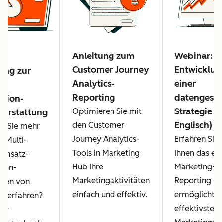
Anleitung zum
Webinar:
Customer Journey
Entwicklun
ung zur
Analytics-
einer
z-
Reporting
datengestü
ution-
Strategie (
Optimieren Sie mit
terstattung
Englisch)
den Customer
n Sie mehr
Journey Analytics-
Erfahren Sie,
e Multi-
Tools in Marketing
Ihnen das er
Umsatz-
Hub Ihre
Marketing-
tion-
Marketingaktivitäten
Reporting
onen von
einfach und effektiv.
ermöglicht, I
t erfahren?
effektivsten
rer