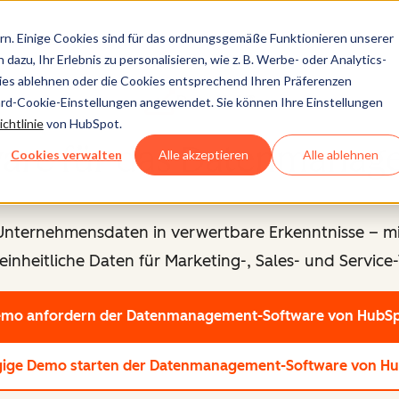
n. Einige Cookies sind für das ordnungsgemäße Funktionieren unserer
dazu, Ihr Erlebnis zu personalisieren, wie z. B. Werbe- oder Analytics-
kies ablehnen oder die Cookies entsprechend Ihren Präferenzen
Data Hub®
ard-Cookie-Einstellungen angewendet. Sie können Ihre Einstellungen
chtlinie
von HubSpot.
ware für das Datenmanag
Cookies verwalten
Alle akzeptieren
Alle ablehnen
Unternehmensdaten in verwertbare Erkenntnisse – mi
einheitliche Daten für Marketing-, Sales- und Service
mo anfordern
der Datenmanagement-Software von HubS
gige Demo starten
der Datenmanagement-Software von H