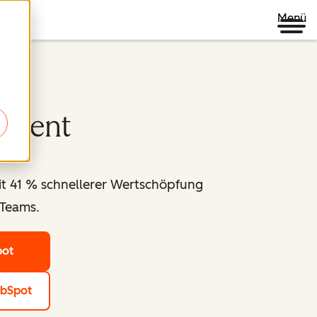
Menü
ement
t 41 % schnellerer Wertschöpfung
-Teams.
pot
ubSpot