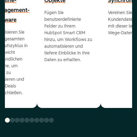
peline-
Objekte
Synchronis
nagement-
Fügen Sie
Vereinen Sie al
ftware
benutzerdefinierte
Kundendaten a
Felder zu Ihrem
mit dieser lei
ualisieren Sie
HubSpot Smart CRM
Wege-Daten-Sy
en gesamten
hinzu, um Workflows zu
kaufszyklus in
automatisieren und
er leicht
tiefere Einblicke in Ihre
ständlichen
Daten zu erhalten.
eline, um
ds zu
orisieren und
r Deals
uschließen.