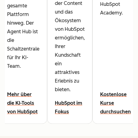
der Content
HubSpot
gesamte
und das
Academy.
Plattform
Ökosystem
hinweg. Der
von HubSpot
Agent Hub ist
ermöglichen,
die
Ihrer
Schaltzentrale
Kundschaft
für Ihr KI-
ein
Team.
attraktives
Erlebnis zu
bieten.
Mehr über
Kostenlose
die KI-Tools
HubSpot im
Kurse
von HubSpot
Fokus
durchsuchen