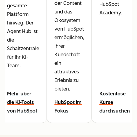
der Content
HubSpot
gesamte
und das
Academy.
Plattform
Ökosystem
hinweg. Der
von HubSpot
Agent Hub ist
ermöglichen,
die
Ihrer
Schaltzentrale
Kundschaft
für Ihr KI-
ein
Team.
attraktives
Erlebnis zu
bieten.
Mehr über
Kostenlose
die KI-Tools
HubSpot im
Kurse
von HubSpot
Fokus
durchsuchen