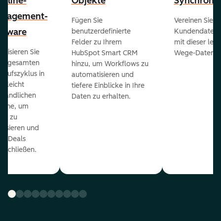
peline-
Objekte
Synchronis
nagement-
Fügen Sie
Vereinen Sie al
ftware
benutzerdefinierte
Kundendaten a
Felder zu Ihrem
mit dieser lei
ualisieren Sie
HubSpot Smart CRM
Wege-Daten-Sy
en gesamten
hinzu, um Workflows zu
kaufszyklus in
automatisieren und
er leicht
tiefere Einblicke in Ihre
ständlichen
Daten zu erhalten.
eline, um
ds zu
orisieren und
r Deals
uschließen.