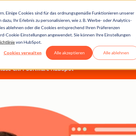
n. Einige Cookies sind für das ordnungsgemäße Funktionieren unserer
?
dazu, Ihr Erlebnis zu personalisieren, wie z. B. Werbe- oder Analytics-
Kostenloses CRM
kies ablehnen oder die Cookies entsprechend Ihren Präferenzen
ard-Cookie-Einstellungen angewendet. Sie können Ihre Einstellungen
r HubSpot-CRM-Lösung, um Prozesse zu automatisieren, Kund
chtlinie
von HubSpot.
jeder Größe zu fördern.
Cookies verwalten
Alle akzeptieren
Alle ablehnen
nlose CRM-Software
HubSpot