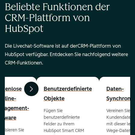
Beliebte Funktionen der
CRM-Plattform von
HubSpot
Die Livechat-Software ist auf derCRM-Plattform von
HubSpot verfügbar. Entdecken Sie nachfolgend weitere
CRM-Funktionen.
stenlose
Benutzerdefinierte
Daten-
Zurück
Weiter
peline-
Objekte
Synchronis
nagement-
Fügen Sie
Vereinen Sie al
ftware
benutzerdefinierte
Kundendaten a
Felder zu Ihrem
mit dieser lei
ualisieren Sie
HubSpot Smart CRM
Wege-Daten-Sy