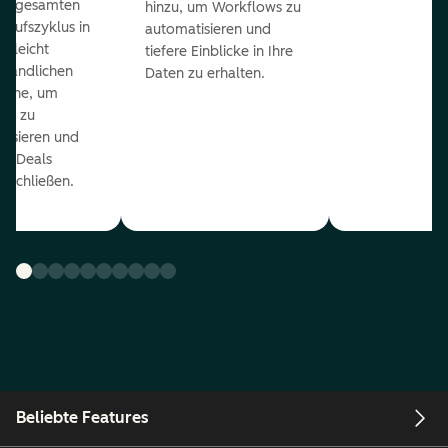
en gesamten
hinzu, um Workflows zu
kaufszyklus in
automatisieren und
er leicht
tiefere Einblicke in Ihre
ständlichen
Daten zu erhalten.
eline, um
ds zu
orisieren und
r Deals
uschließen.
Beliebte Features