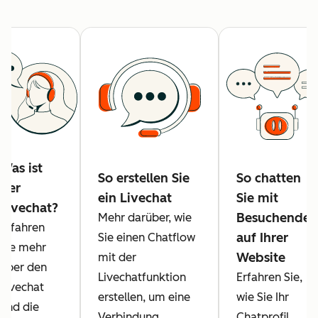
Was ist
So erstellen Sie
So chatten
der
ein Livechat
Sie mit
Livechat?
Besuchenden
Mehr darüber, wie
Erfahren
auf Ihrer
Sie einen Chatflow
Sie mehr
Website
mit der
über den
Livechatfunktion
Erfahren Sie,
Livechat
erstellen, um eine
wie Sie Ihr
und die
Verbindung
Chatprofil