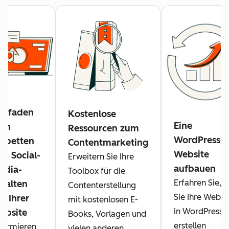
eitfaden
Kostenlose
Eine
um
Ressourcen zum
WordPress-
inbetten
Contentmarketing
Website
on Social-
Erweitern Sie Ihre
aufbauen
edia-
Toolbox für die
Erfahren Sie, w
nhalten
Contenterstellung
Sie Ihre Websi
f Ihrer
mit kostenlosen E-
in WordPress
ebsite
Books, Vorlagen und
erstellen
formieren
vielen anderen