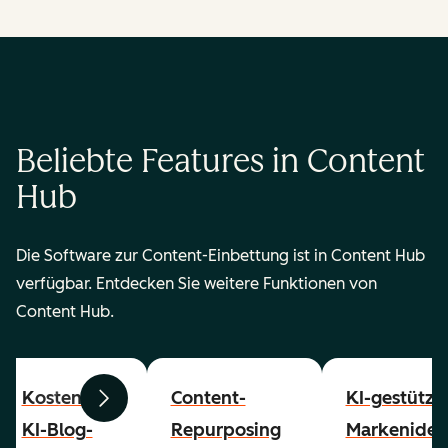
Beliebte Features in Content
Hub
Die Software zur Content-Einbettung ist in Content Hub
verfügbar. Entdecken Sie weitere Funktionen von
Content Hub.
Kostenloser
Content-
KI-gestützt
Zurück
Weiter
KI-Blog-
Repurposing
Markenident