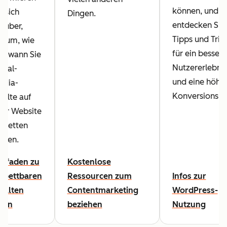
können, und
e sich
Dingen.
entdecken Sie
rüber,
Tipps und Tric
arum, wie
für ein bessere
d wann Sie
Nutzererlebnis
cial-
und eine höhe
edia-
Konversionsra
halte auf
rer Website
nbetten
llten.
itfaden zu
Kostenlose
nbettbaren
Ressourcen zum
Infos zur
halten
Contentmarketing
WordPress-
sen
beziehen
Nutzung