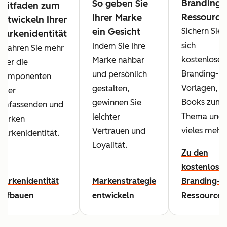
Branding-
So geben Sie
Leitfaden zum
Ressource
Ihrer Marke
Entwickeln Ihrer
ein Gesicht
Sichern Sie
Markenidentität
sich
Indem Sie Ihre
Erfahren Sie mehr
kostenlose
Marke nahbar
über die
Branding-
und persönlich
Komponenten
Vorlagen, E-
gestalten,
einer
Books zum
gewinnen Sie
umfassenden und
Thema und
leichter
starken
vieles mehr.
Vertrauen und
Markenidentität.
Loyalität.
Zu den
kostenlose
Markenidentität
Markenstrategie
Branding-
aufbauen
entwickeln
Ressourcen