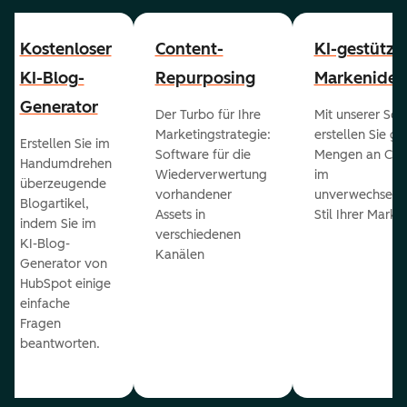
Kostenloser
Content-
KI-gestützt
KI-Blog-
Repurposing
Markenident
Generator
Der Turbo für Ihre
Mit unserer Sof
Marketingstrategie:
erstellen Sie g
Erstellen Sie im
Software für die
Mengen an Con
Handumdrehen
Wiederverwertung
im
überzeugende
vorhandener
unverwechselb
Blogartikel,
Assets in
Stil Ihrer Marke
indem Sie im
verschiedenen
KI-Blog-
Kanälen
Generator von
HubSpot einige
einfache
Fragen
beantworten.