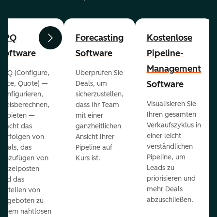
CPQ
Forecasting
Kostenlose
Zurück
Weiter
Software
Software
Pipeline-
Management
CPQ (Configure,
Überprüfen Sie
Software
Price, Quote) —
Deals, um
konfigurieren,
sicherzustellen,
Visualisieren Sie
preisberechnen,
dass Ihr Team
Ihren gesamten
anbieten —
mit einer
Verkaufszyklus in
macht das
ganzheitlichen
einer leicht
Verfolgen von
Ansicht Ihrer
verständlichen
Deals, das
Pipeline auf
Pipeline, um
Hinzufügen von
Kurs ist.
Leads zu
Einzelposten
priorisieren und
und das
mehr Deals
Erstellen von
abzuschließen.
Angeboten zu
einem nahtlosen