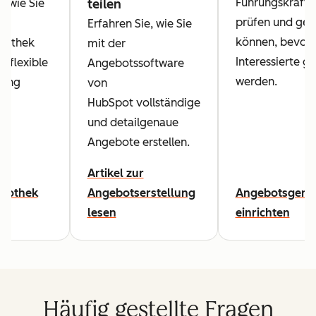
Führungskräft
, wie Sie
teilen
prüfen und ge
Erfahren Sie, wie Sie
können, bevor 
liothek
mit der
Interessierte g
d flexible
Angebotssoftware
werden.
tung
von
.
HubSpot vollständige
und detailgenaue
Angebote erstellen.
Artikel zur
liothek
Angebotserstellung
Angebotsgene
lesen
einrichten
Häufig gestellte Fragen