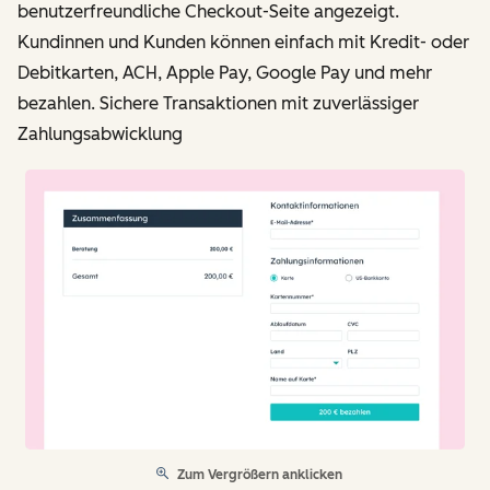
benutzerfreundliche Checkout-Seite angezeigt.
Kundinnen und Kunden können einfach mit Kredit- oder
Debitkarten, ACH, Apple Pay, Google Pay und mehr
bezahlen. Sichere Transaktionen mit zuverlässiger
Zahlungsabwicklung
Zum Vergrößern anklicken