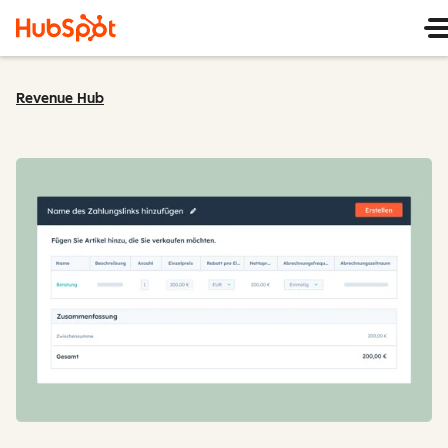
Revenue Hub