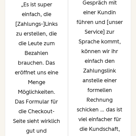
Gespräch mit
Es ist super
einer Kundin
einfach, die
führen und [unser
[Zahlungs-]Links
Service] zur
zu erstellen, die
Sprache kommt,
die Leute zum
können wir ihr
Bezahlen
einfach den
brauchen. Das
Zahlungslink
eröffnet uns eine
anstelle einer
Menge
formellen
Möglichkeiten.
Rechnung
Das Formular für
schicken … das ist
die Checkout-
viel einfacher für
Seite sieht wirklich
die Kundschaft,
gut und