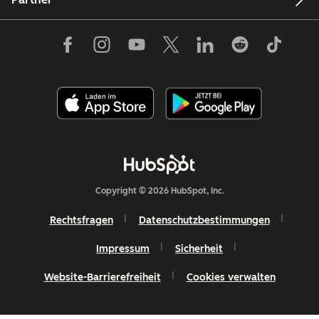
Copyright © 2026 HubSpot, Inc.
Rechtsfragen
Datenschutzbestimmungen
Impressum
Sicherheit
Website-Barrierefreiheit
Cookies verwalten