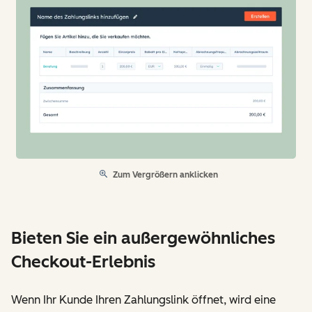
Zum Vergrößern anklicken
Bieten Sie ein außergewöhnliches
Checkout-Erlebnis
Wenn Ihr Kunde Ihren Zahlungslink öffnet, wird eine