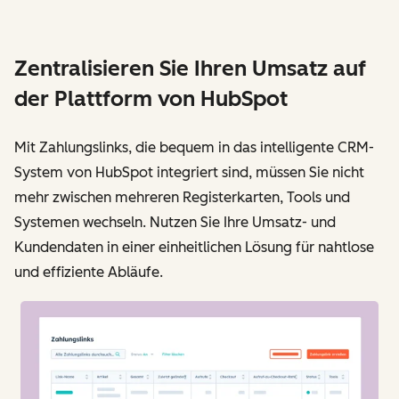
Zentralisieren Sie Ihren Umsatz auf
der Plattform von HubSpot
Mit Zahlungslinks, die bequem in das intelligente CRM-
System von HubSpot integriert sind, müssen Sie nicht
mehr zwischen mehreren Registerkarten, Tools und
Systemen wechseln. Nutzen Sie Ihre Umsatz- und
Kundendaten in einer einheitlichen Lösung für nahtlose
und effiziente Abläufe.