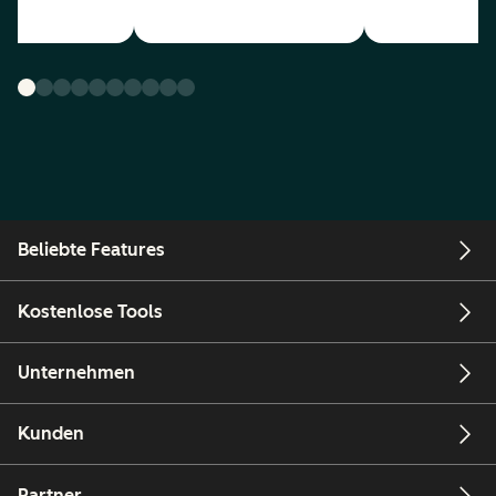
Beliebte Features
Kostenlose Tools
Unternehmen
Kunden
Partner