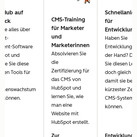
t Hub auf
Schnellanle
CMS-Training
lick
für
für Marketer
Entwicklung
Sie alles über
und
ent-
Haben Sie
Marketerinnen
ent-Software
Entwicklungsp
Absolvieren Sie
Spot und
der Hand? Da
die
 wie Sie diese
Sie diesen Lei
Zertifizierung für
igen Tools für
doch gleich we
das CMS von
damit sie berei
HubSpot und
hmenswachstum
kürzester Zei
lernen Sie, wie
n können.
CMS-System a
man eine
können.
Website mit
HubSpot erstellt.
Zur
Entwicklungs