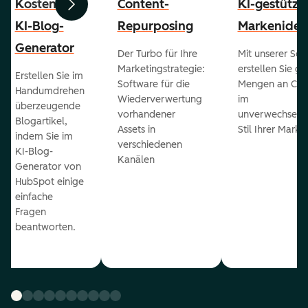
Kostenloser
Content-
KI-gestützt
Zurück
Weiter
KI-Blog-
Repurposing
Markenident
Generator
Der Turbo für Ihre
Mit unserer Sof
Marketingstrategie:
erstellen Sie g
Erstellen Sie im
Software für die
Mengen an Con
Handumdrehen
Wiederverwertung
im
überzeugende
vorhandener
unverwechselb
Blogartikel,
Assets in
Stil Ihrer Marke
indem Sie im
verschiedenen
KI-Blog-
Kanälen
Generator von
HubSpot einige
einfache
Fragen
beantworten.