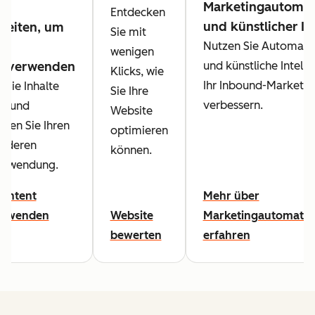
Marketingautomat
e
Entdecken
und künstlicher In
keiten, um
Sie mit
Nutzen Sie Automatis
wenigen
zuverwenden
und künstliche Intell
Klicks, wie
Ihr Inbound-Marketin
 Sie Inhalte
Sie Ihre
verbessern.
al und
Website
chen Sie Ihren
optimieren
h deren
können.
erwendung.
Content
Mehr über
erwenden
Website
Marketingautomatis
bewerten
erfahren