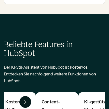
Beliebte Features in
HubSpot
Der KI-Stil-Assistent von HubSpot ist kostenlos.
Entdecken Sie nachfolgend weitere Funktionen von
HubSpot.
Kostenloser
Content-
KI-gestützt
Zurück
Weiter