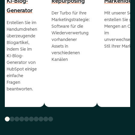
KI-Blog-
Repurposing
Markenident
Generator
Der Turbo für Ihre
Mit unserer Sof
Marketingstrategie:
erstellen Sie g
Erstellen Sie im
Software für die
Mengen an Con
Handumdrehen
Wiederverwertung
im
überzeugende
vorhandener
unverwechselb
Blogartikel,
Assets in
Stil Ihrer Marke
indem Sie im
verschiedenen
KI-Blog-
Kanälen
Generator von
HubSpot einige
einfache
Fragen
beantworten.