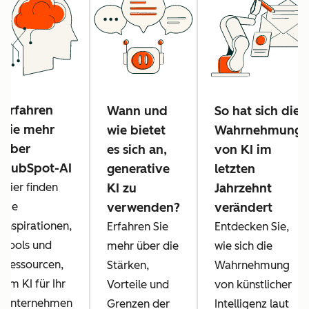
Erfahren
Wann und
So hat sich die
Sie mehr
wie bietet
Wahrnehmung
über
es sich an,
von KI im
HubSpot-AI
generative
letzten
Hier finden
KI zu
Jahrzehnt
Sie
verwenden?
verändert
Inspirationen,
Erfahren Sie
Entdecken Sie,
Tools und
mehr über die
wie sich die
Ressourcen,
Stärken,
Wahrnehmung
um KI für Ihr
Vorteile und
von künstlicher
Unternehmen
Grenzen der
Intelligenz laut