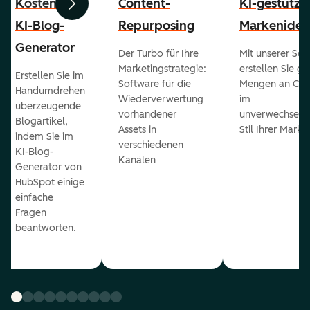
Kostenloser
Content-
KI-gestützt
Zurück
Weiter
KI-Blog-
Repurposing
Markenident
Generator
Der Turbo für Ihre
Mit unserer Sof
Marketingstrategie:
erstellen Sie g
Erstellen Sie im
Software für die
Mengen an Con
Handumdrehen
Wiederverwertung
im
überzeugende
vorhandener
unverwechselb
Blogartikel,
Assets in
Stil Ihrer Marke
indem Sie im
verschiedenen
KI-Blog-
Kanälen
Generator von
HubSpot einige
einfache
Fragen
beantworten.