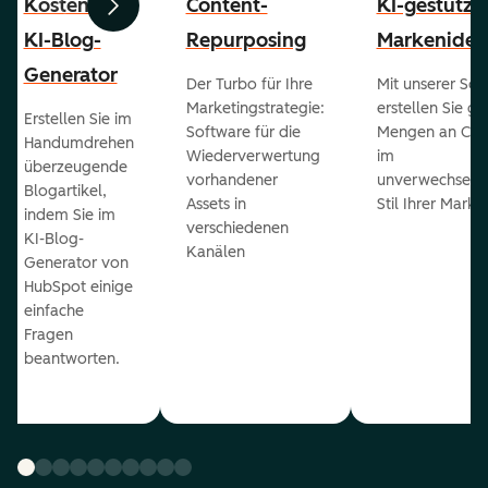
Kostenloser
Content-
KI-gestützt
Zurück
Weiter
KI-Blog-
Repurposing
Markenident
Generator
Der Turbo für Ihre
Mit unserer Sof
Marketingstrategie:
erstellen Sie g
Erstellen Sie im
Software für die
Mengen an Con
Handumdrehen
Wiederverwertung
im
überzeugende
vorhandener
unverwechselb
Blogartikel,
Assets in
Stil Ihrer Marke
indem Sie im
verschiedenen
KI-Blog-
Kanälen
Generator von
HubSpot einige
einfache
Fragen
beantworten.