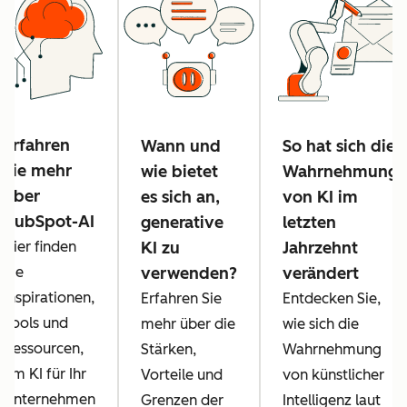
Erfahren
Wann und
So hat sich die
Sie mehr
wie bietet
Wahrnehmung
über
es sich an,
von KI im
HubSpot-AI
generative
letzten
Hier finden
KI zu
Jahrzehnt
Sie
verwenden?
verändert
Inspirationen,
Erfahren Sie
Entdecken Sie,
Tools und
mehr über die
wie sich die
Ressourcen,
Stärken,
Wahrnehmung
um KI für Ihr
Vorteile und
von künstlicher
Unternehmen
Grenzen der
Intelligenz laut