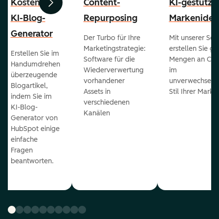
Kostenloser
Content-
KI-gestützt
Zurück
Weiter
KI-Blog-
Repurposing
Markenident
Generator
Der Turbo für Ihre
Mit unserer Sof
Marketingstrategie:
erstellen Sie g
Erstellen Sie im
Software für die
Mengen an Con
Handumdrehen
Wiederverwertung
im
überzeugende
vorhandener
unverwechselb
Blogartikel,
Assets in
Stil Ihrer Marke
indem Sie im
verschiedenen
KI-Blog-
Kanälen
Generator von
HubSpot einige
einfache
Fragen
beantworten.