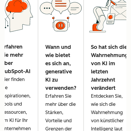
Erfahren
Wann und
So hat sich die
Sie mehr
wie bietet
Wahrnehmung
über
es sich an,
von KI im
HubSpot-AI
generative
letzten
Hier finden
KI zu
Jahrzehnt
Sie
verwenden?
verändert
Inspirationen,
Erfahren Sie
Entdecken Sie,
Tools und
mehr über die
wie sich die
Ressourcen,
Stärken,
Wahrnehmung
um KI für Ihr
Vorteile und
von künstlicher
Unternehmen
Grenzen der
Intelligenz laut