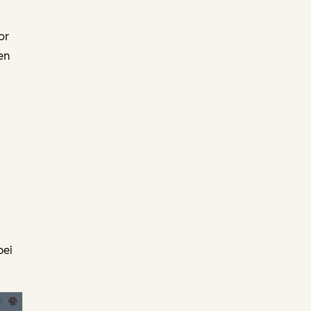
or
en
bei