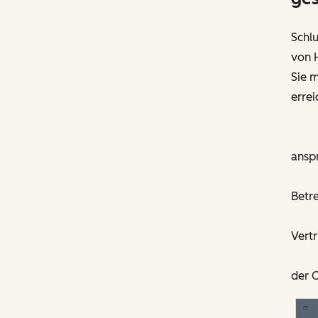
Schlu
von 
Sie m
errei
ansp
Betre
Vert
der C