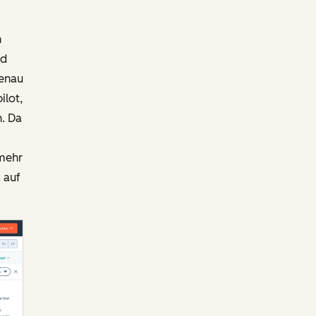
n
nd
genau
ilot,
. Da
 mehr
 auf