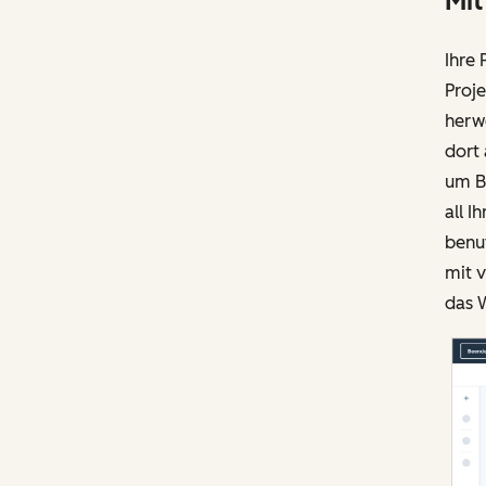
Mit
Ihre 
Proj
herw
dort 
um B
all I
benut
mit 
das 