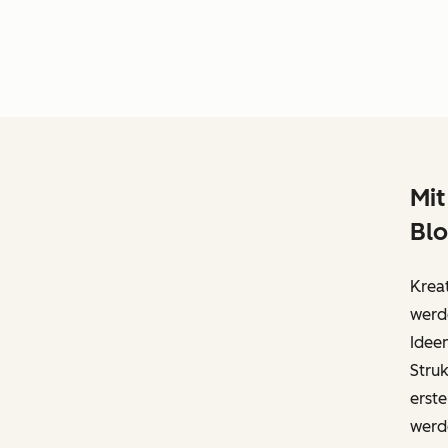
Mit
Blo
Krea
werde
Ideen
Struk
erste
werde