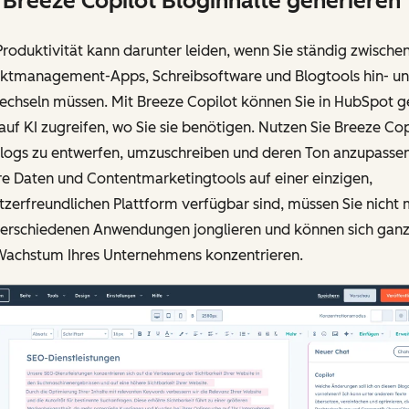
 Breeze Copilot Bloginhalte generieren
Produktivität kann darunter leiden, wenn Sie ständig zwische
ektmanagement-Apps, Schreibsoftware und Blogtools hin- u
echseln müssen. Mit Breeze Copilot können Sie in HubSpot 
auf KI zugreifen, wo Sie sie benötigen. Nutzen Sie Breeze Cop
logs zu entwerfen, umzuschreiben und deren Ton anzupassen
hre Daten und Contentmarketingtools auf einer einzigen,
zerfreundlichen Plattform verfügbar sind, müssen Sie nicht
verschiedenen Anwendungen jonglieren und können sich ganz
Wachstum Ihres Unternehmens konzentrieren.