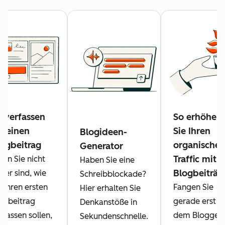
 verfassen
So erhöhen
e einen
Sie Ihren
Blogideen-
logbeitrag
organische
Generator
Traffic mit
nn Sie nicht
Haben Sie eine
Blogbeiträg
cher sind, wie
Schreibblockade?
e Ihren ersten
Fangen Sie
Hier erhalten Sie
ogbeitrag
gerade erst m
Denkanstöße in
rfassen sollen,
dem Bloggen
Sekundenschnelle.