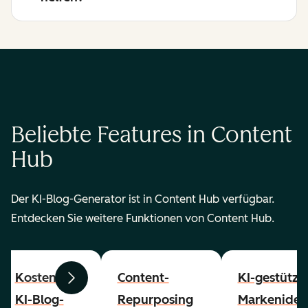
Beliebte Features in Content
Hub
Der KI-Blog-Generator ist in Content Hub verfügbar.
Entdecken Sie weitere Funktionen von Content Hub.
Kostenloser
Content-
KI-gestützt
Zurück
Weiter
KI-Blog-
Repurposing
Markenident