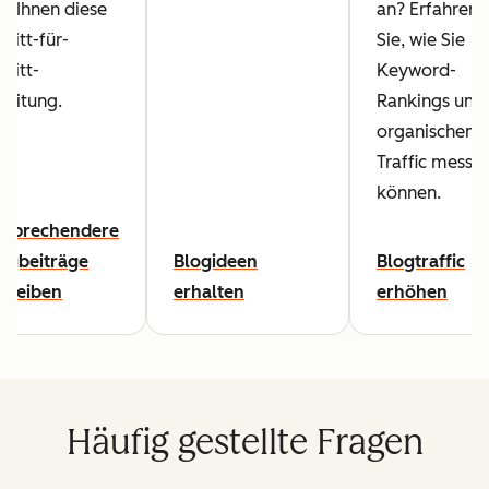
lft Ihnen diese
an? Erfahren
hritt-für-
Sie, wie Sie
hritt-
Keyword-
leitung.
Rankings und
organischen
Traffic messe
können.
nsprechendere
ogbeiträge
Blogideen
Blogtraffic
hreiben
erhalten
erhöhen
Häufig gestellte Fragen