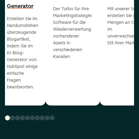
Generator
Der Turbo für Ihre
Mit unserer Sof
Marketingstrategie:
erstellen Sie g
Erstellen Sie im
Software für die
Mengen an Con
Handumdrehen
Wiederverwertung
im
überzeugende
vorhandener
unverwechselb
Blogartikel,
Assets in
Stil Ihrer Marke
indem Sie im
verschiedenen
KI-Blog-
Kanälen
Generator von
HubSpot einige
einfache
Fragen
beantworten.