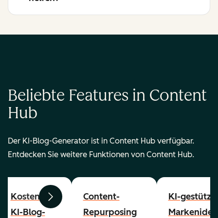
Beliebte Features in Content
Hub
Der KI-Blog-Generator ist in Content Hub verfügbar.
Entdecken Sie weitere Funktionen von Content Hub.
Kostenloser
Content-
KI-gestützt
Zurück
Weiter
KI-Blog-
Repurposing
Markenident