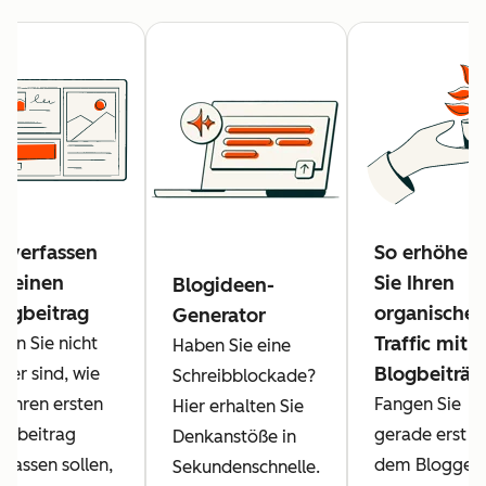
 verfassen
So erhöhen
e einen
Sie Ihren
Blogideen-
logbeitrag
organische
Generator
Traffic mit
nn Sie nicht
Haben Sie eine
Blogbeiträg
cher sind, wie
Schreibblockade?
e Ihren ersten
Fangen Sie
Hier erhalten Sie
ogbeitrag
gerade erst m
Denkanstöße in
rfassen sollen,
dem Bloggen
Sekundenschnelle.