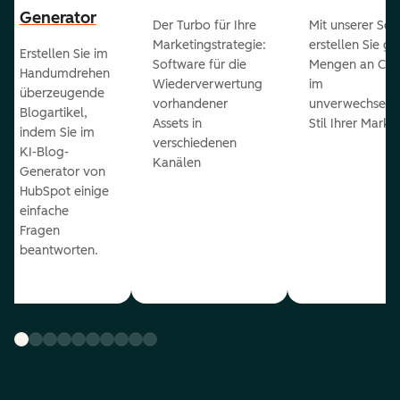
Generator
Der Turbo für Ihre
Mit unserer Sof
Marketingstrategie:
erstellen Sie g
Erstellen Sie im
Software für die
Mengen an Con
Handumdrehen
Wiederverwertung
im
überzeugende
vorhandener
unverwechselb
Blogartikel,
Assets in
Stil Ihrer Marke
indem Sie im
verschiedenen
KI-Blog-
Kanälen
Generator von
HubSpot einige
einfache
Fragen
beantworten.