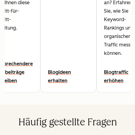
lft Ihnen diese
an? Erfahren
hritt-für-
Sie, wie Sie
hritt-
Keyword-
leitung.
Rankings und
organischen
Traffic messe
können.
nsprechendere
ogbeiträge
Blogideen
Blogtraffic
hreiben
erhalten
erhöhen
Häufig gestellte Fragen