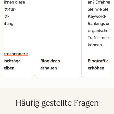
lft Ihnen diese
an? Erfahren
hritt-für-
Sie, wie Sie
hritt-
Keyword-
leitung.
Rankings und
organischen
Traffic messe
können.
nsprechendere
ogbeiträge
Blogideen
Blogtraffic
hreiben
erhalten
erhöhen
Häufig gestellte Fragen