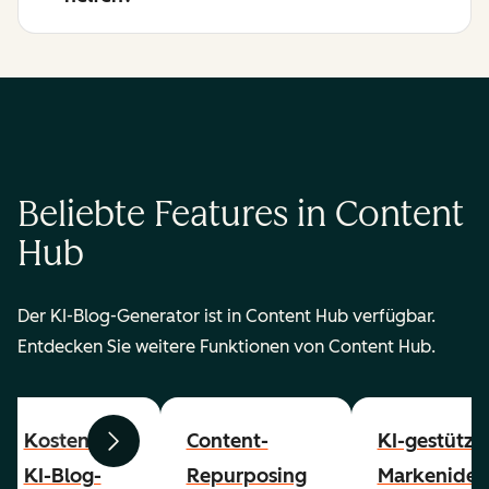
Beliebte Features in Content
Hub
Der KI-Blog-Generator ist in Content Hub verfügbar.
Entdecken Sie weitere Funktionen von Content Hub.
Kostenloser
Content-
KI-gestützt
Zurück
Weiter
KI-Blog-
Repurposing
Markenident