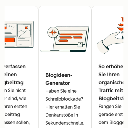
 verfassen
So erhöhen
e einen
Sie Ihren
Blogideen-
logbeitrag
organische
Generator
Traffic mit
nn Sie nicht
Haben Sie eine
Blogbeiträg
cher sind, wie
Schreibblockade?
e Ihren ersten
Fangen Sie
Hier erhalten Sie
ogbeitrag
gerade erst m
Denkanstöße in
rfassen sollen,
dem Bloggen
Sekundenschnelle.