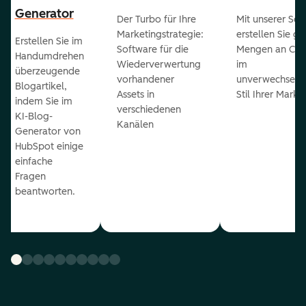
Generator
Der Turbo für Ihre
Mit unserer Sof
Marketingstrategie:
erstellen Sie g
Erstellen Sie im
Software für die
Mengen an Con
Handumdrehen
Wiederverwertung
im
überzeugende
vorhandener
unverwechselb
Blogartikel,
Assets in
Stil Ihrer Marke
indem Sie im
verschiedenen
KI-Blog-
Kanälen
Generator von
HubSpot einige
einfache
Fragen
beantworten.