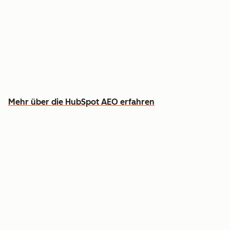
Verfolgen Sie, wie Sie bei ChatGPT, Gemini und
Perplexity wahrgenommen werden
Erfahren Sie, welche Inhalte Sie erstellen
sollten, um Lücken zu schließen
Mehr über die HubSpot AEO erfahren