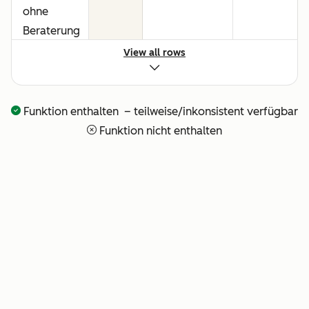
ohne
Beraterung
oder
View all rows
technisches
Setup
Funktion enthalten – teilweise/inkonsistent verfügbar
Vollständige
—
—
Funktion nicht enthalten
Transparenz
darüber,
was Ihr KI-
Team
gerade tut
Bezahlung
—
—
für
erbrachte
Leistungen