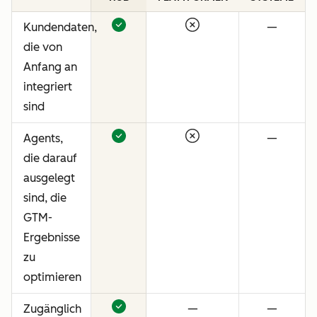
Kundendaten,
—
die von
Anfang an
integriert
sind
Agents,
—
die darauf
ausgelegt
sind, die
GTM-
Ergebnisse
zu
optimieren
Zugänglich
—
—