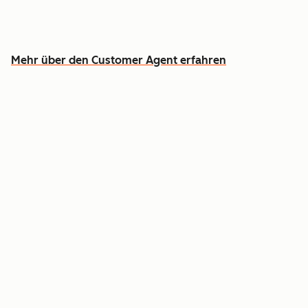
Entlasten Sie Ihr Team, damit es sich auf die
Fälle konzentrieren kann, wo Menschen
erforderlich sind
Mehr über den Customer Agent erfahren