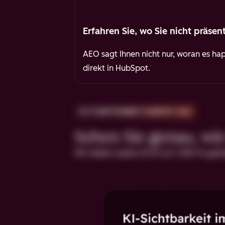
Erfahren Sie, wo Sie nicht präsen
AEO sagt Ihnen nicht nur, woran es h
direkt in HubSpot.
SO FUNKTIONIERT HUBSPOT AEO
Sehen Sie genau, wi
Wir haben Leads mit KI um 1.850 % geste