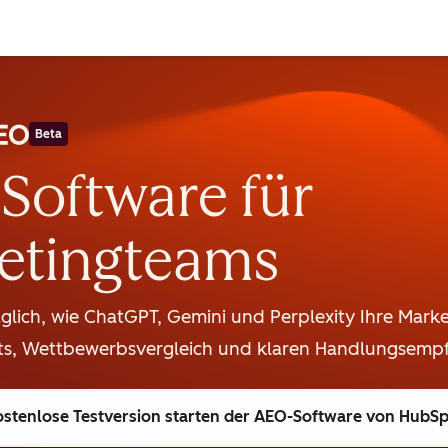
Beta
Software für
etingteams
äglich, wie ChatGPT, Gemini und Perplexity Ihre Mark
s, Wettbewerbsvergleich und klaren Handlungsemp
stenlose Testversion starten
der AEO-Software von HubSp