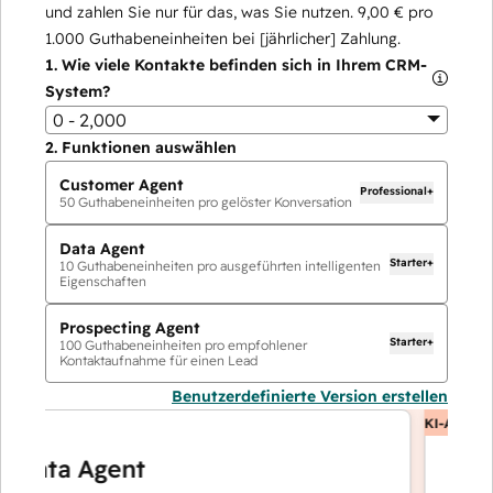
und zahlen Sie nur für das, was Sie nutzen.
9,00 €
pro
1.000
Guthabeneinheiten bei [jährlicher] Zahlung.
1.
Wie viele Kontakte befinden sich in Ihrem CRM-
System?
0 - 2,000
2.
Funktionen auswählen
Customer Agent
Professional+
50
Guthabeneinheiten pro gelöster Konversation
Data Agent
Starter+
10
Guthabeneinheiten pro ausgeführten intelligenten
Eigenschaften
Prospecting Agent
Starter+
100
Guthabeneinheiten pro empfohlener
Kontaktaufnahme für einen Lead
Benutzerdefinierte Version erstellen
KI-Agents
ata Agent
Cust