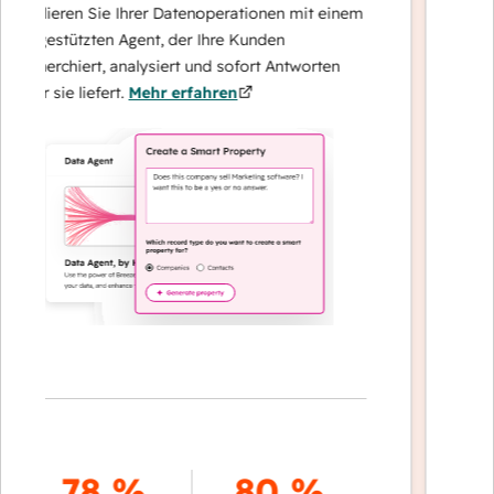
lieren Sie Ihrer Datenoperationen mit einem
Löst Anf
gestützten Agent, der Ihre Kunden
– und esk
herchiert, analysiert und sofort Antworten
auf komp
r sie liefert.
Mehr erfahren
Kundenbi
erfahre
7
78 %
80 %