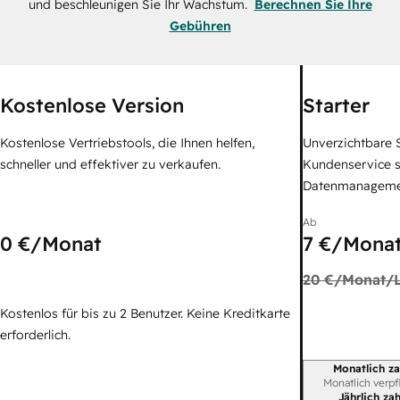
und beschleunigen Sie Ihr Wachstum.
Berechnen Sie Ihre
Gebühren
Kostenlose Version
Starter
Kostenlose Vertriebstools, die Ihnen helfen,
Unverzichtbare S
schneller und effektiver zu verkaufen.
Kundenservice 
Datenmanagem
Ab
0 €
/Monat
7 €
/Monat
20 €
/Monat/L
Kostenlos für bis zu 2 Benutzer. Keine Kreditkarte
erforderlich.
Monatlich za
Abrechnungszei
Monatlich verpf
Jährlich za