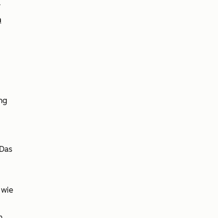
r
m
ng
 Das
 wie
n