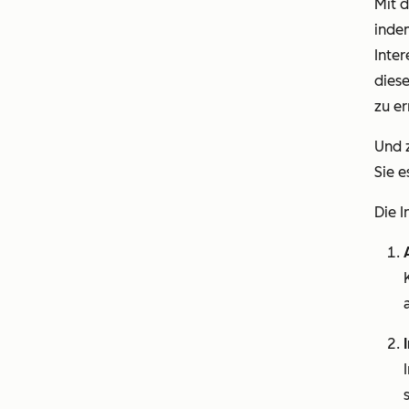
Mit 
indem
Inter
dies
zu er
Und z
Sie e
Die 