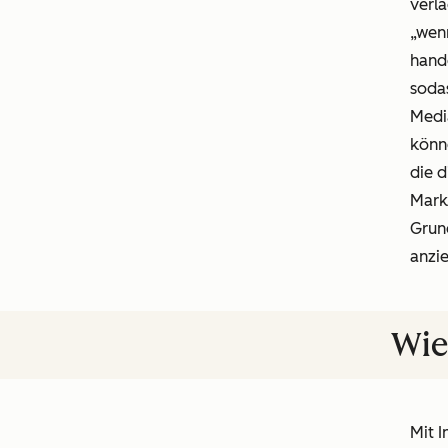
verla
„wenn
hande
sodas
Medi
könne
die 
Marke
Grund
anzie
Wie
Mit I