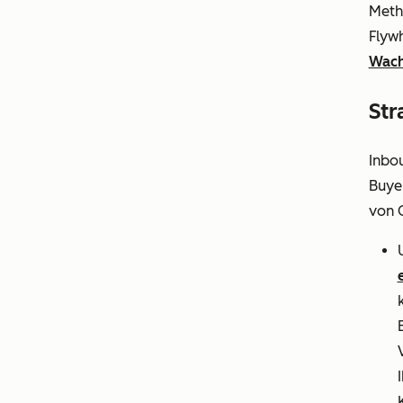
Metho
Flyw
Wach
Str
Inbou
Buye
von C