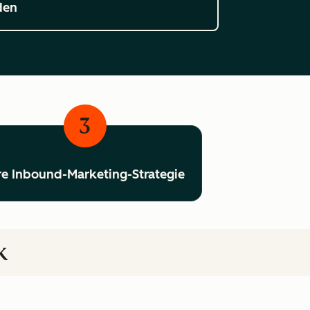
den
3
re Inbound-Marketing-Strategie
k