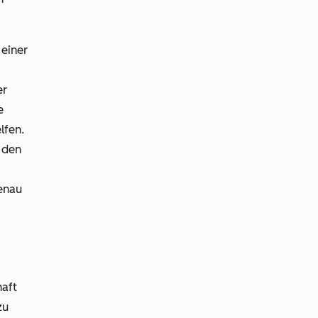
 einer
er
e
lfen.
 den
enau
aft
zu