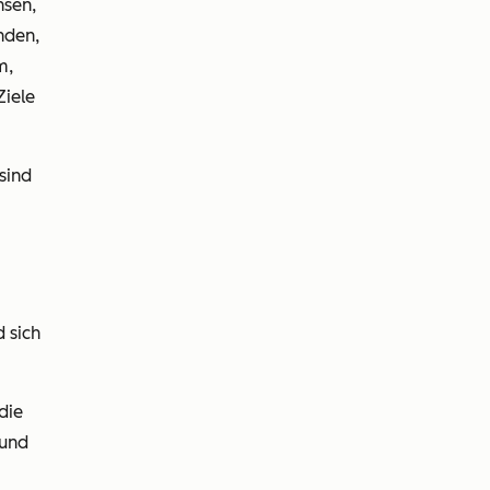
hsen,
nden,
m,
Ziele
sind
d sich
die
 und