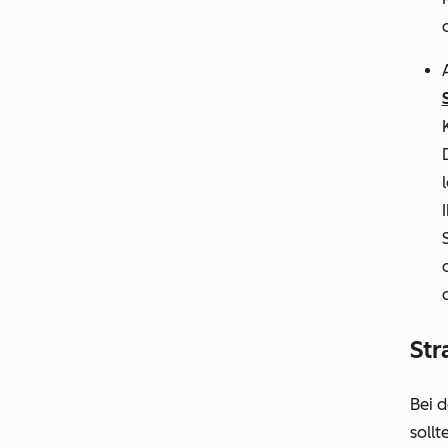
Str
Bei 
sollt