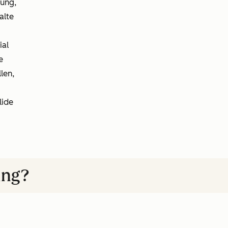
nung,
alte
ial
e
len,
lide
ing?