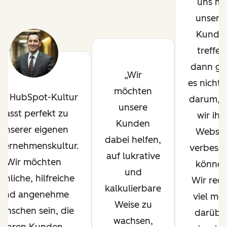
uns mi
unsere
Kunde
treffen
dann ge
Wir
es nicht 
möchten
ie HubSpot-Kultur
darum, 
unsere
passt perfekt zu
wir ihr
Kunden
unserer eigenen
Websit
dabei helfen,
ternehmenskultur.
verbesse
auf lukrative
Wir möchten
können
und
röhliche, hilfreiche
Wir red
kalkulierbare
und angenehme
viel me
Weise zu
enschen sein, die
darüber
wachsen,