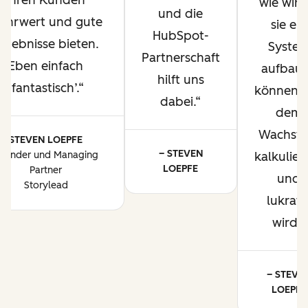
ihren Kunden
wie wir f
und die
ehrwert und gute
sie ein
HubSpot-
rgebnisse bieten.
Syste
Partnerschaft
Eben einfach
aufbau
hilft uns
‚fantastisch’.
können, 
dabei.
dem
Wachst
STEVEN LOEPFE
– STEVEN
ründer und Managing
kalkulier
LOEPFE
Partner
und
Storylead
lukrati
wird.
– STEVE
LOEPFE