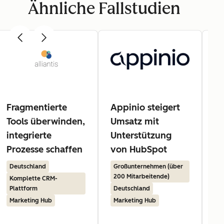
Ähnliche Fallstudien
Fragmentierte
Appinio steigert
H
Tools überwinden,
Umsatz mit
Ku
integrierte
Unterstützung
un
Prozesse schaffen
von HubSpot
d
Au
Deutschland
Großunternehmen (über
200 Mitarbeitende)
Komplette CRM-
Gr
Plattform
Deutschland
Mi
Marketing Hub
Marketing Hub
De