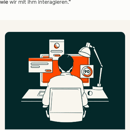
wie
wir mit ihm interagieren
.”