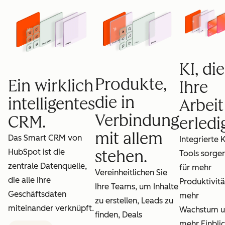
KI, die
Produkte,
Ein wirklich
Ihre
die in
intelligentes
Arbeit
Verbindung
CRM.
erledig
mit allem
Das Smart CRM von
Integrierte K
HubSpot ist die
stehen.
Tools sorge
zentrale Datenquelle,
für mehr
Vereinheitlichen Sie
die alle Ihre
Produktivitä
Ihre Teams, um Inhalte
Geschäftsdaten
mehr
zu erstellen, Leads zu
miteinander verknüpft.
Wachstum 
finden, Deals
mehr Einblic