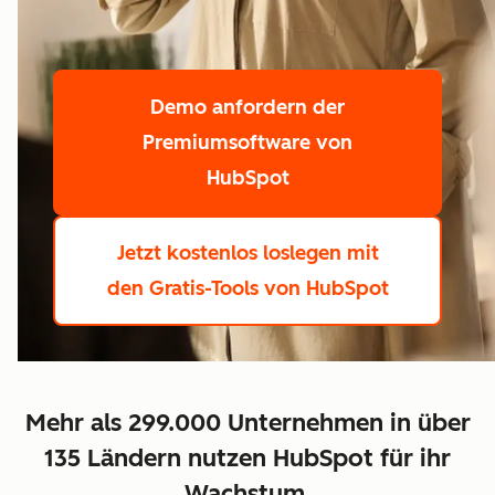
Demo anfordern
der
Premiumsoftware von
HubSpot
Jetzt kostenlos loslegen
mit
den Gratis-Tools von HubSpot
Mehr als 299.000 Unternehmen in über
135 Ländern nutzen HubSpot für ihr
Wachstum.