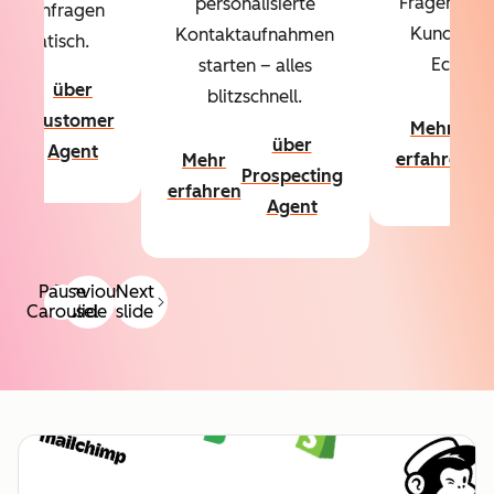
Fragen über
personalisierte
denanfragen
Kundschaf
Kontaktaufnahmen
utomatisch.
Echtzeit
starten – alles
über
blitzschnell.
hr
ü
Customer
Mehr
hren
Co
über
Agent
erfahren
Mehr
A
Prospecting
erfahren
Agent
Pause
Previous
Next
Carousel
slide
slide