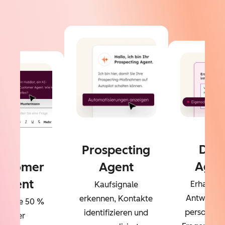
Dat
Prospecting
Agen
ustomer
Agent
Agent
Erhalten 
Kaufsignale
Antworten
erkennen, Kontakte
sen Sie 50 %
personalisi
identifizieren und
Ihrer