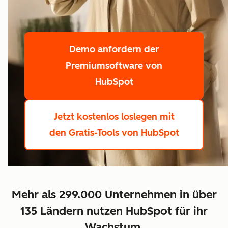
Demo anfordern
der
Premiumsoftware von
HubSpot
Jetzt kostenlos loslegen
mit
den Gratis-Tools von HubSpot
Mehr als 299.000 Unternehmen in über
135 Ländern nutzen HubSpot für ihr
Wachstum.