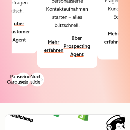
Fragen über
personalisierte
denanfragen
Kundschaf
Kontaktaufnahmen
utomatisch.
Echtzeit
starten – alles
über
blitzschnell.
hr
ü
Customer
Mehr
hren
Co
über
Agent
erfahren
Mehr
A
Prospecting
erfahren
Agent
Pause
Previous
Next
Carousel
slide
slide