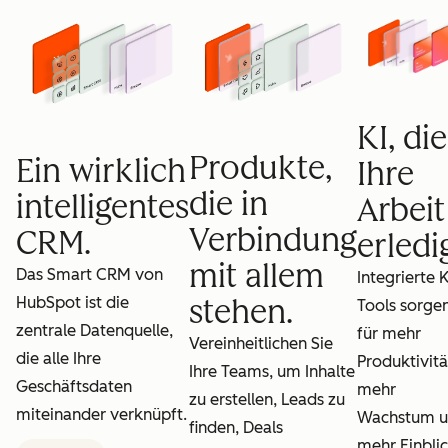
KI, die
Produkte,
Ein wirklich
Ihre
die in
intelligentes
Arbeit
Verbindung
CRM.
erledig
mit allem
Das Smart CRM von
Integrierte K
HubSpot ist die
stehen.
Tools sorge
zentrale Datenquelle,
für mehr
Vereinheitlichen Sie
die alle Ihre
Produktivitä
Ihre Teams, um Inhalte
Geschäftsdaten
mehr
zu erstellen, Leads zu
miteinander verknüpft.
Wachstum 
finden, Deals
mehr Einblic