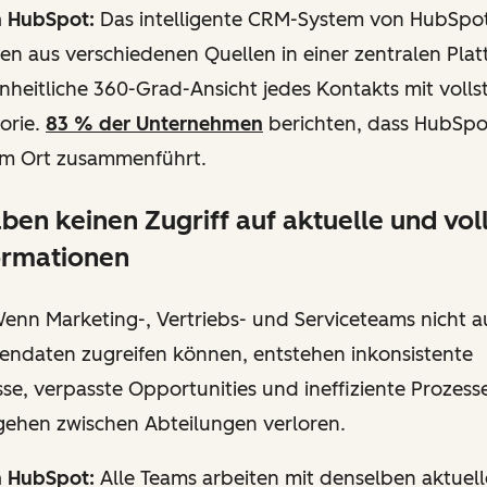
n HubSpot:
Das intelligente CRM-System von HubSpot
en aus verschiedenen Quellen in einer zentralen Plat
inheitliche 360-Grad-Ansicht jedes Kontakts mit volls
torie.
83 % der Unternehmen
berichten, dass HubSpo
nem Ort zusammenführt.
ben keinen Zugriff auf aktuelle und vol
ormationen
enn Marketing-, Vertriebs- und Serviceteams nicht a
endaten zugreifen können, entstehen inkonsistente
e, verpasste Opportunities und ineffiziente Prozess
gehen zwischen Abteilungen verloren.
n HubSpot:
Alle Teams arbeiten mit denselben aktuell