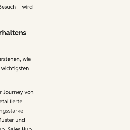
-Besuch – wird
rhaltens
rstehen, wie
wichtigsten
r Journey von
taillierte
ungsstarke
Muster und
ub, Sales Hub