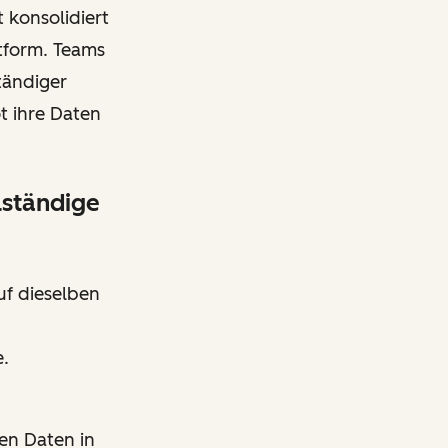
 konsolidiert
tform. Teams
tändiger
t ihre Daten
lständige
uf dieselben
e.
en Daten in