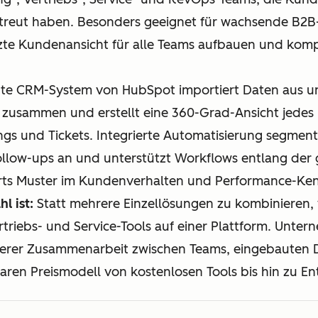
streut haben. Besonders geeignet für wachsende B2
zte Kundenansicht für alle Teams aufbauen und kom
nte CRM-System von HubSpot importiert Daten aus un
 zusammen und erstellt eine 360-Grad-Ansicht jedes Ko
gs und Tickets. Integrierte Automatisierung segmenti
Follow-ups an und unterstützt Workflows entlang de
s Muster im Kundenverhalten und Performance-Ken
l ist:
Statt mehrere Einzellösungen zu kombinieren
triebs- und Service-Tools auf einer Plattform. Unter
sserer Zusammenarbeit zwischen Teams, eingebauten
aren Preismodell von kostenlosen Tools bis hin zu En