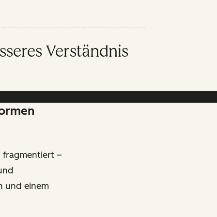
sseres Verständnis
formen
fragmentiert –
 und
en und einem