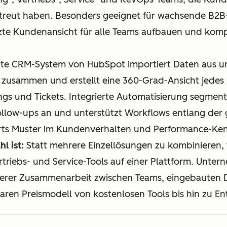
streut haben. Besonders geeignet für wachsende B2
zte Kundenansicht für alle Teams aufbauen und kom
nte CRM-System von HubSpot importiert Daten aus un
 zusammen und erstellt eine 360-Grad-Ansicht jedes Ko
gs und Tickets. Integrierte Automatisierung segmenti
Follow-ups an und unterstützt Workflows entlang de
s Muster im Kundenverhalten und Performance-Ken
l ist:
Statt mehrere Einzellösungen zu kombinieren
triebs- und Service-Tools auf einer Plattform. Unter
sserer Zusammenarbeit zwischen Teams, eingebauten
aren Preismodell von kostenlosen Tools bis hin zu En