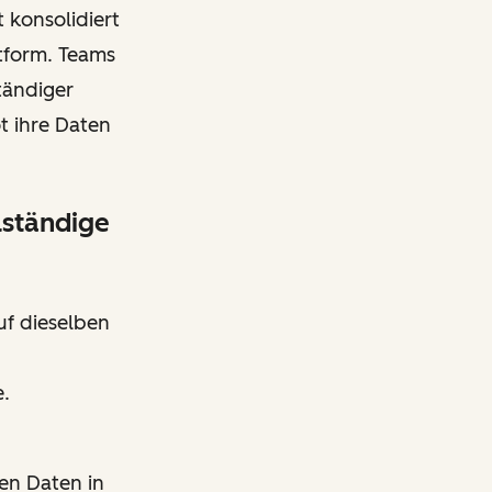
 konsolidiert
tform. Teams
tändiger
t ihre Daten
lständige
uf dieselben
e.
en Daten in