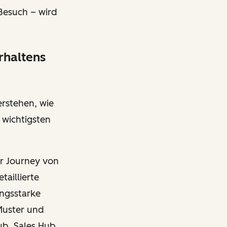
-Besuch – wird
rhaltens
rstehen, wie
wichtigsten
r Journey von
taillierte
ungsstarke
Muster und
ub, Sales Hub