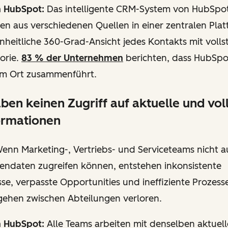
n HubSpot:
Das intelligente CRM-System von HubSpot
en aus verschiedenen Quellen in einer zentralen Plat
inheitliche 360-Grad-Ansicht jedes Kontakts mit volls
torie.
83 % der Unternehmen
berichten, dass HubSpo
nem Ort zusammenführt.
ben keinen Zugriff auf aktuelle und vol
ormationen
enn Marketing-, Vertriebs- und Serviceteams nicht a
endaten zugreifen können, entstehen inkonsistente
e, verpasste Opportunities und ineffiziente Prozess
gehen zwischen Abteilungen verloren.
n HubSpot:
Alle Teams arbeiten mit denselben aktuell