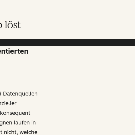
 löst
entierten
nd Datenquellen
zieller
 konsequent
gnen laufen in
 nicht, welche