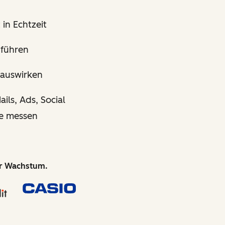
in Echtzeit
führen
 auswirken
ls, Ads, Social
de messen
hr Wachstum.