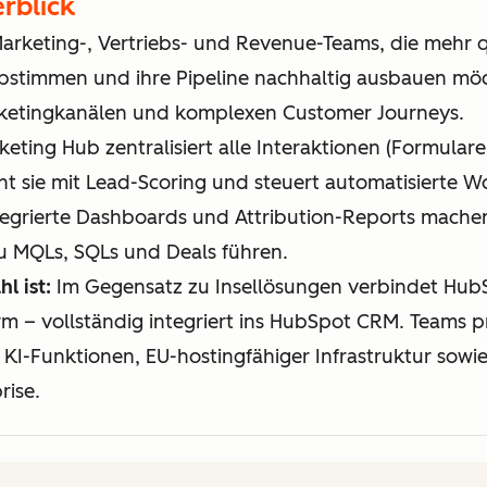
rblick
arketing-, Vertriebs- und Revenue-Teams, die mehr qu
abstimmen und ihre Pipeline nachhaltig ausbauen mö
ketingkanälen und komplexen Customer Journeys.
ting Hub zentralisiert alle Interaktionen (Formulare,
t sie mit Lead-Scoring und steuert automatisierte Wo
tegrierte Dashboards und Attribution-Reports mache
zu MQLs, SQLs und Deals führen.
l ist:
Im Gegensatz zu Insellösungen verbindet Hub
rm – vollständig integriert ins HubSpot CRM. Teams pro
 KI-Funktionen, EU-hostingfähiger Infrastruktur sowi
rise.