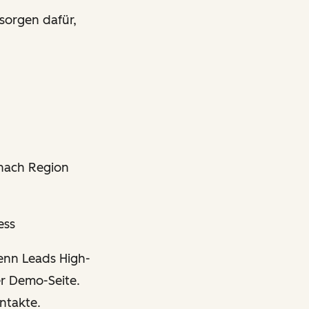
sorgen dafür,
 nach Region
ess
enn Leads High-
er Demo-Seite.
ntakte.