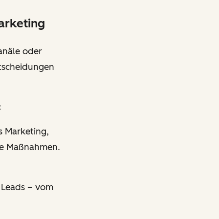
arketing
anäle oder
ntscheidungen
:
s Marketing,
iche Maßnahmen.
s Leads – vom