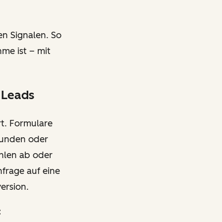
en Signalen. So
me ist – mit
 Leads
rt. Formulare
Stunden oder
ühlen ab oder
frage auf eine
version.
: