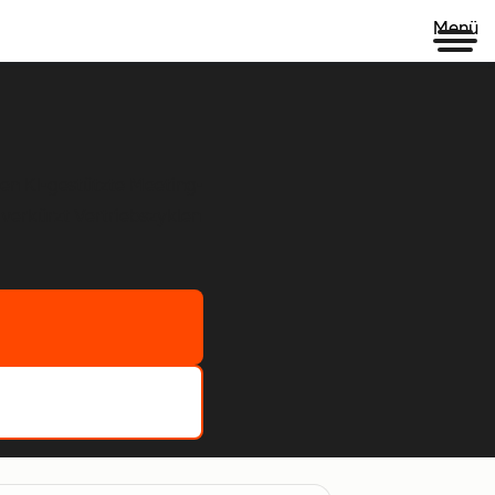
Menü
en KI-gestützte Meeting-
 verkürzt Vertriebszyklen