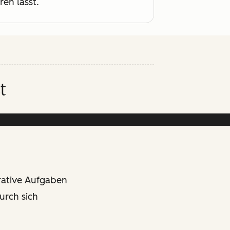
ren lässt.
t
rative Aufgaben
urch sich