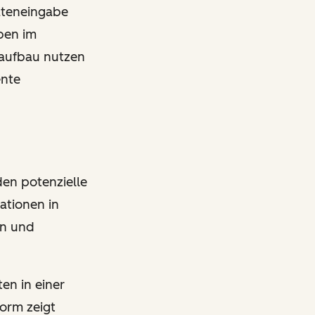
ateneingabe
ben im
saufbau nutzen
ente
den potenzielle
ationen in
en und
en in einer
form zeigt