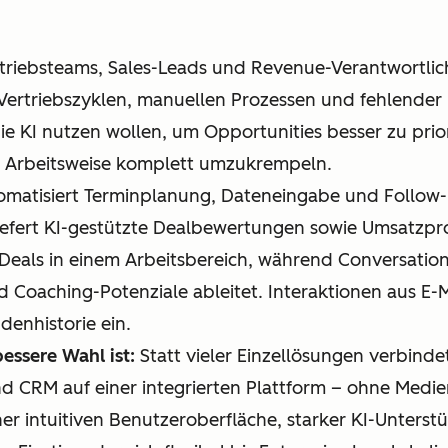
triebsteams, Sales-Leads und Revenue-Verantwortli
ertriebszyklen, manuellen Prozessen und fehlender P
ie KI nutzen wollen, um Opportunities besser zu pri
e Arbeitsweise komplett umzukrempeln.
atisiert Terminplanung, Dateneingabe und Follow-up
 liefert KI-gestützte Dealbewertungen sowie Umsatzp
 Deals in einem Arbeitsbereich, während Conversation
 Coaching-Potenziale ableitet. Interaktionen aus E-M
denhistorie ein.
ssere Wahl ist:
Statt vieler Einzellösungen verbin
nd CRM auf einer integrierten Plattform – ohne Medi
ner intuitiven Benutzeroberfläche, starker KI-Unter