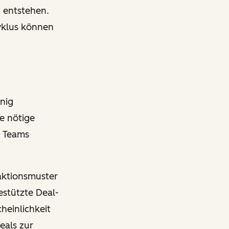
n entstehen.
yklus können
nig
e nötige
n Teams
aktionsmuster
estützte Deal-
heinlichkeit
eals zur