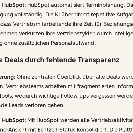
n HubSpot:
HubSpot automatisiert Terminplanung, D
gung vollständig. Die KI übernimmt repetitive Aufga
odass Vertriebsmitarbeitende ihre Zeit für Beziehung
ehmen verkürzen ihre Vertriebszyklen durch intellig
g ohne zusätzlichen Personalaufwand.
e Deals durch fehlende Transparenz
erung:
Ohne zentralen Überblick über alle Deals wer
. Vertriebsteams arbeiten mit fragmentierten Inform
Tools, wodurch wichtige Follow-ups vergessen werd
nde Leads verloren gehen.
n HubSpot:
Mit HubSpot werden alle Vertriebsaktivität
ine-Ansicht mit Echtzeit-Status konsolidiert. Die Platt