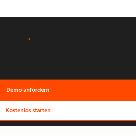
en durch KI-gestützte
bSpot
ow-ups für schnellere Deal-Abschlüsse. Vertriebsteams nutz
Kundengespräche zu konzentrieren. Die integrierte Plattform
Demo anfordern
Kostenlos starten