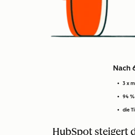
Nach 
3 x m
94 %
die T
HubSpot steigert 