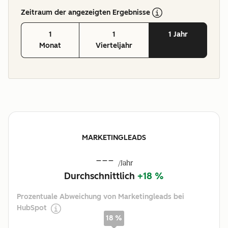
Zeitraum der angezeigten Ergebnisse
1
1
1 Jahr
Monat
Vierteljahr
MARKETINGLEADS
---
/Jahr
Durchschnittlich
+18 %
Prozentuale Abweichung von Marketingleads bei
HubSpot
18 %