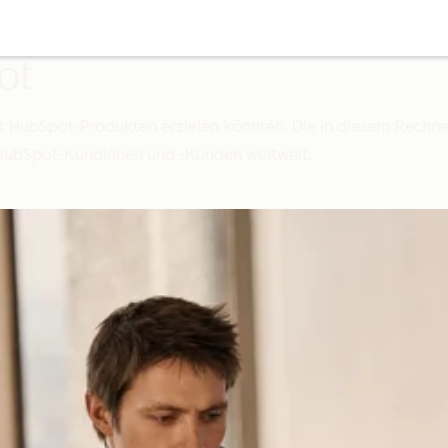
ot
mit HubSpot-Produkten erzielen könnten. Die in diesem Rech
 HubSpot-Kundinnen und -Kunden weltweit.