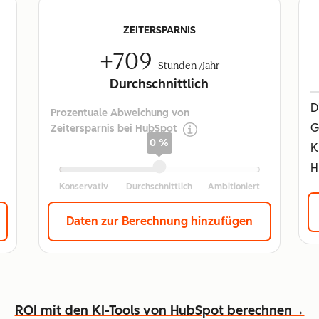
ZEITERSPARNIS
+709
Stunden /Jahr
Durchschnittlich
D
Prozentuale Abweichung von
G
Zeitersparnis bei HubSpot
0 %
K
H
Daten zur Berechnung hinzufügen
ROI mit den KI-Tools von HubSpot berechnen→