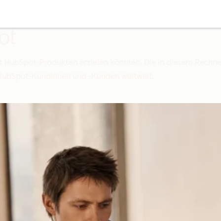
ot
mit HubSpot-Produkten erzielen könnten. Die in diesem Rech
 HubSpot-Kundinnen und -Kunden weltweit.