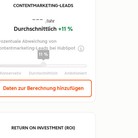
CONTENTMARKETING-LEADS
---
/Jahr
Durchschnittlich
+11 %
rozentuale Abweichung von
ontentmarketing-Leads bei HubSpot
11 %
Daten zur Berechnung hinzufügen
RETURN ON INVESTMENT (ROI)