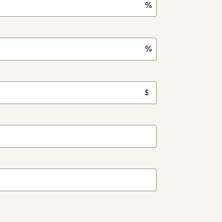
%
%
$