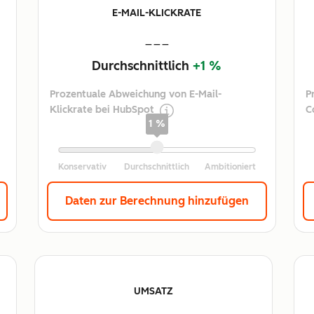
E-MAIL-KLICKRATE
---
Durchschnittlich
+1 %
Prozentuale Abweichung von E-Mail-
P
Klickrate bei HubSpot
C
1 %
Daten zur Berechnung hinzufügen
UMSATZ