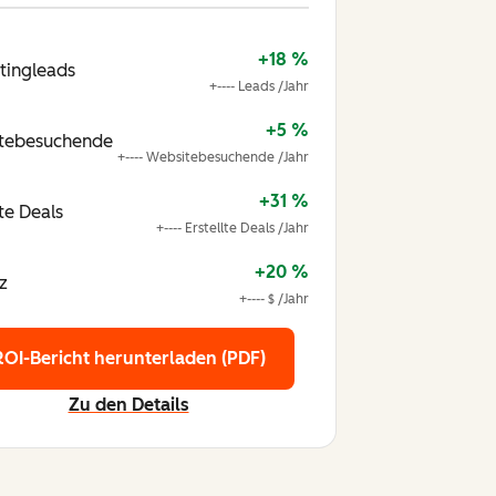
+18 %
tingleads
+---- Leads /Jahr
+5 %
tebesuchende
+---- Websitebesuchende /Jahr
+31 %
lte Deals
+---- Erstellte Deals /Jahr
+20 %
z
+---- $ /Jahr
ROI-Bericht herunterladen (PDF)
Zu den Details