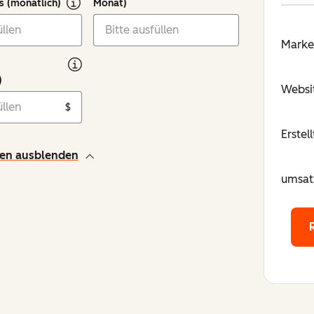
ls (monatlich)
Monat)
Marke
)
Websi
$
Erstel
gen ausblenden
umsat