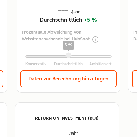
---
/Jahr
Durchschnittlich
+5 %
Prozentuale Abweichung von
P
Websitebesuchende bei HubSpot
D
5 %
Daten zur Berechnung hinzufügen
RETURN ON INVESTMENT (ROI)
---
/Jahr