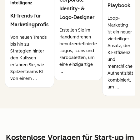
Intelligenz
Playbook
Identity- &
KI-Trends für
Logo-Designer
Loop-
Marketingprofis
Marketing
Erstellen Sie im
ist ein neuer
Handumdrehen
Von neuen Trends
vierteiliger
benutzerdefinierte
bis hin zu
Ansatz, der
Logos, Icons und
Strategien hinter
KI-Effizienz
Farbpaletten, um
den Kulissen
und
eine einzigartige
erfahren Sie, wie
menschliche
...
Spitzenteams KI
Authentizität
von einem ...
kombiniert,
um ...
Kostenlose Vorlagen für Start-up im