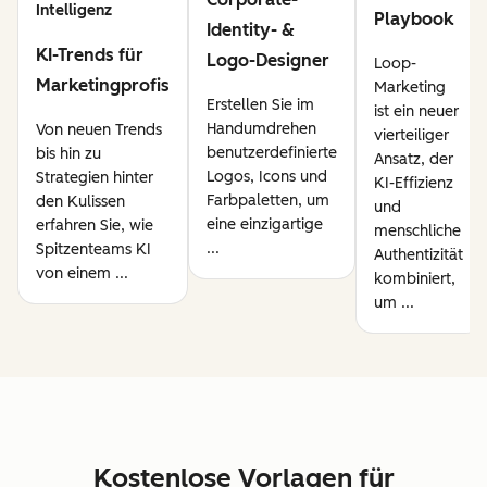
Intelligenz
Playbook
Identity- &
KI-Trends für
Logo-Designer
Loop-
Marketingprofis
Marketing
Erstellen Sie im
ist ein neuer
Handumdrehen
Von neuen Trends
vierteiliger
benutzerdefinierte
bis hin zu
Ansatz, der
Logos, Icons und
Strategien hinter
KI-Effizienz
Farbpaletten, um
den Kulissen
und
eine einzigartige
erfahren Sie, wie
menschliche
...
Spitzenteams KI
Authentizität
von einem ...
kombiniert,
um ...
Kostenlose Vorlagen für