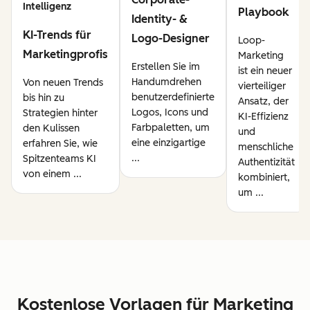
Intelligenz
Playbook
Identity- &
KI-Trends für
Logo-Designer
Loop-
Marketingprofis
Marketing
Erstellen Sie im
ist ein neuer
Handumdrehen
Von neuen Trends
vierteiliger
benutzerdefinierte
bis hin zu
Ansatz, der
Logos, Icons und
Strategien hinter
KI-Effizienz
Farbpaletten, um
den Kulissen
und
eine einzigartige
erfahren Sie, wie
menschliche
...
Spitzenteams KI
Authentizität
von einem ...
kombiniert,
um ...
Kostenlose Vorlagen für Marketing