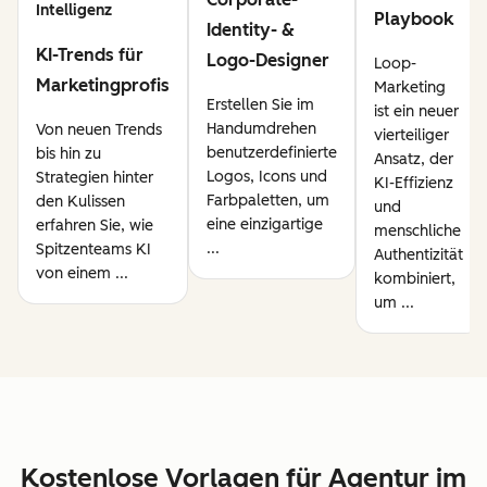
Intelligenz
Playbook
Identity- &
KI-Trends für
Logo-Designer
Loop-
Marketingprofis
Marketing
Erstellen Sie im
ist ein neuer
Handumdrehen
Von neuen Trends
vierteiliger
benutzerdefinierte
bis hin zu
Ansatz, der
Logos, Icons und
Strategien hinter
KI-Effizienz
Farbpaletten, um
den Kulissen
und
eine einzigartige
erfahren Sie, wie
menschliche
...
Spitzenteams KI
Authentizität
von einem ...
kombiniert,
um ...
Kostenlose Vorlagen für Agentur im