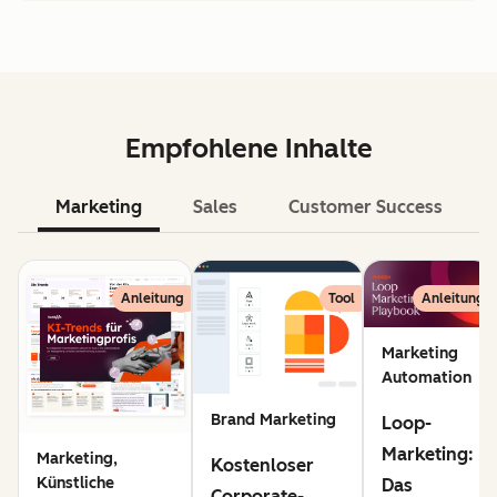
Empfohlene Inhalte
Marketing
Sales
Customer Success
KI
Anleitung
Tool
Anleitung
Marketing
Automation
Brand Marketing
Loop-
Marketing:
Marketing,
Kostenloser
Künstliche
Das
Corporate-