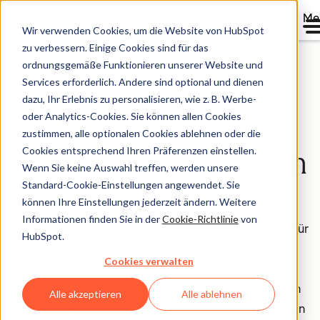
Me
Wir verwenden Cookies, um die Website von HubSpot
zu verbessern. Einige Cookies sind für das
ordnungsgemäße Funktionieren unserer Website und
Services erforderlich. Andere sind optional und dienen
VON ÜBER 299.000 WEBSITES GENUTZT
dazu, Ihr Erlebnis zu personalisieren, wie z. B. Werbe-
oder Analytics-Cookies. Sie können allen Cookies
Das kostenlose
zustimmen, alle optionalen Cookies ablehnen oder die
Cookies entsprechend Ihren Präferenzen einstellen.
WordPress CRM Plugin
Wenn Sie keine Auswahl treffen, werden unsere
von HubSpot
Standard-Cookie-Einstellungen angewendet. Sie
können Ihre Einstellungen jederzeit ändern. Weitere
Informationen finden Sie in der
Cookie-Richtlinie
von
Live-Chats, Formulare und Pop-ups, CRM-Funktionen für
HubSpot.
das Kontaktmanagement, E-Mail-Marketing und
Cookies verwalten
Chatbots sowie Analytics-Daten zu Ihrem
Unternehmenswachstum – das WordPress-Plugin von
Alle akzeptieren
Alle ablehnen
HubSpot bietet eine Reihe von Funktionen, die es Ihnen