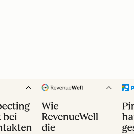
pecting
Wie
Pi
 bei
RevenueWell
ha
ntakten
die
ge