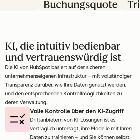
Buchungsquote
Tri
rt.
auf 40 % anhob
Pr
und damit fast
ei
verdoppelte.
Pr
KI, die intuitiv bedienbar
Ag
und vertrauenswürdig ist
üb
Die KI von HubSpot basiert auf der sicheren
unternehmenseigenen Infrastruktur – mit vollständiger
Transparenz darüber, wie Ihre Daten genutzt werden,
und den entsprechenden Kontrollmöglichkeiten zu
deren Verwaltung.
Volle Kontrolle über den KI-Zugriff
Drittanbietern von KI-Lösungen ist es
vertraglich untersagt, ihre Modelle mit Ihren
Daten zu trainieren – und Sie können selbst