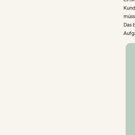
Kund
müss
Das 
Aufga