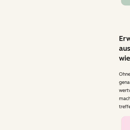
Erw
aus
wi
Ohne 
gena
wertv
mache
tref